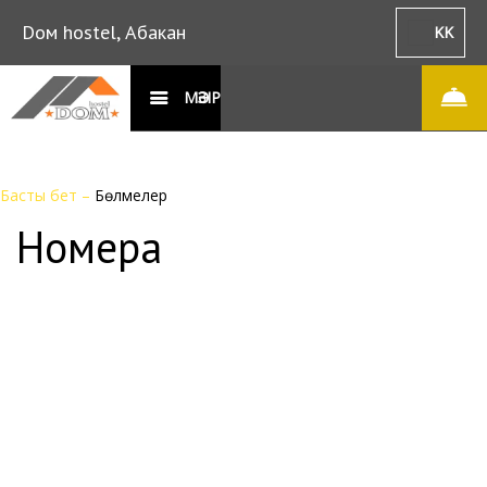
Dом hostel, Абакан
KK
МӘЗІР
Басты бет
–
Бөлмелер
Номера