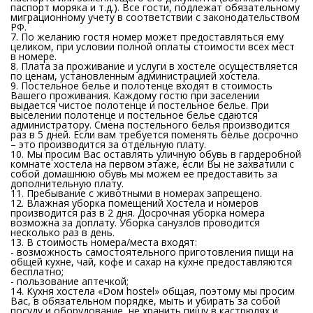
паспорт моряка и т.д.). Все гости, подлежат обязательному
миграционному учету в соответствии с законодательством
РФ.
7. По желанию гостя номер может предоставляться ему
целиком, при условии полной оплаты стоимости всех мест
в номере.
8. Плата за проживание и услуги в хостеле осуществляется
по ценам, установленным администрацией хостела.
9. Постельное белье и полотенце входят в стоимость
Вашего проживания. Каждому гостю при заселении
выдается чистое полотенце и постельное белье. При
выселении полотенце и постельное белье сдаются
администратору. Смена постельного белья производится
раз в 5 дней. Если вам требуется поменять белье досрочно
– это производится за отдельную плату.
10. Мы просим Вас оставлять уличную обувь в гардеробной
комнате хостела на первом этаже, если Вы не захватили с
собой домашнюю обувь мы можем ее предоставить за
дополнительную плату.
11. Пребывание с животными в номерах запрещено.
12. Влажная уборка помещений Хостела и номеров
производится раз в 2 дня. Досрочная уборка номера
возможна за доплату. Уборка санузлов проводится
несколько раз в день.
13. В стоимость номера/места входят:
- возможность самостоятельного приготовления пищи на
общей кухне, чай, кофе и сахар на кухне предоставляются
бесплатно;
- пользование аптечкой;
14. Кухня хостела «Dом hostel» общая, поэтому мы просим
Вас, в обязательном порядке, мыть и убирать за собой
посуду и оборудование, не хранить пищу в кастрюлях и