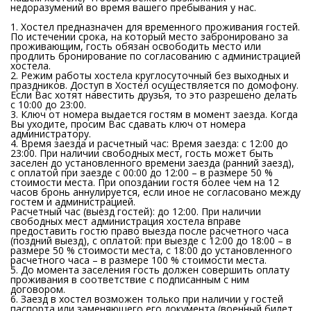
недоразумений во время вашего пребывания у нас.
1. Хостел предназначен для временного проживания гостей.
По истечении срока, на который место забронировано за
проживающим, гость обязан освободить место или
продлить бронирование по согласованию с администрацией
хостела.
2. Режим работы хостела круглосуточный без выходных и
праздников. Доступ в Хостел осуществляется по домофону.
Если Вас хотят навестить друзья, то это разрешено делать
с 10:00 до 23:00.
3. Ключ от номера выдается гостям в момент заезда. Когда
Вы уходите, просим Вас сдавать ключ от номера
администратору.
4. Время заезда и расчетный час: Время заезда: с 12:00 до
23:00. При наличии свободных мест, гость может быть
заселен до установленного времени заезда (ранний заезд),
с оплатой при заезде с 00:00 до 12:00 – в размере 50 %
стоимости места. При опоздании гостя более чем на 12
часов бронь аннулируется, если иное не согласовано между
гостем и администрацией.
Расчетный час (выезд гостей): до 12:00. При наличии
свободных мест администрация хостела вправе
предоставить гостю право выезда после расчетного часа
(поздний выезд), с оплатой: при выезде с 12:00 до 18:00 – в
размере 50 % стоимости места, с 18:00 до установленного
расчетного часа – в размере 100 % стоимости места.
5. До момента заселения гость должен совершить оплату
проживания в соответствие с подписанным с ним
договором.
6. Заезд в хостел возможен только при наличии у гостей
паспорта или заменяющего его документа (военный билет,