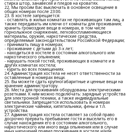
стирка штор, занавесей и пледов на кроватях.
22. Мы просим Вас выключать в основное освещение в
общих номерах после 23:00.
23. В хостеле запрещается:
- оставлять в жилых комнатах не проживающих там лиц, а
также передавать им ключи от комнаты для проживания;
хранить громоздкие вещи в номерах, в том числе
горнолыжное снаряжение, легковоспламеняющиеся
материалы, оружие, наркотические средства,
определяемые законодательством Российской Федерации;
- принимать пищу в номерах;
- проживание с детьми до 3-х лет;
- находиться в хостеле в состоянии алкогольного или
наркотического опьянения;
- нарушать покой гостей, проживающих в комнате и в
других комнатах хостела;
- курить во всех помещениях.
24. Администрация хостела не несет ответственности за
оставленные в номерах вещи.
25. Вы можете сдать крупногабаритные и ценные вещи на
хранение администратору.
26. Места для проживания оборудованы электрическими
розетками. К ним можно подключать: зарядные устройства
для электронной техники, а также индивидуальные
светильники. Запрещается использовать в номерах
электрические чайники, кипятильники, фены и т.п.
устройства.
27. Администрация хостела оставляет за собой право
досрочно прервать пребывание гостя и выселить его в
случае нахождения его в состоянии алкогольного,
наркотического или иного вида опьянения или в случае
иных нарушений правил проживания в хостеле и/или