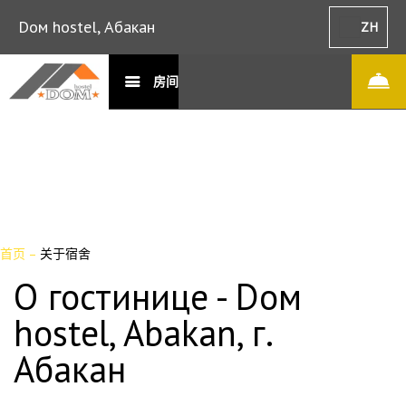
Dом hostel, Абакан
ZH
房间
首页
–
关于宿舍
О гостинице - Dом
hostel, Abakan, г.
Абакан