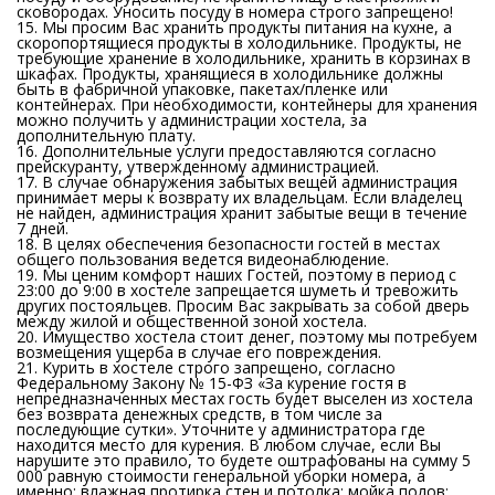
сковородах. Уносить посуду в номера строго запрещено!
15. Мы просим Вас хранить продукты питания на кухне, а
скоропортящиеся продукты в холодильнике. Продукты, не
требующие хранение в холодильнике, хранить в корзинах в
шкафах. Продукты, хранящиеся в холодильнике должны
быть в фабричной упаковке, пакетах/пленке или
контейнерах. При необходимости, контейнеры для хранения
можно получить у администрации хостела, за
дополнительную плату.
16. Дополнительные услуги предоставляются согласно
прейскуранту, утвержденному администрацией.
17. В случае обнаружения забытых вещей администрация
принимает меры к возврату их владельцам. Если владелец
не найден, администрация хранит забытые вещи в течение
7 дней.
18. В целях обеспечения безопасности гостей в местах
общего пользования ведется видеонаблюдение.
19. Мы ценим комфорт наших Гостей, поэтому в период с
23:00 до 9:00 в хостеле запрещается шуметь и тревожить
других постояльцев. Просим Вас закрывать за собой дверь
между жилой и общественной зоной хостела.
20. Имущество хостела стоит денег, поэтому мы потребуем
возмещения ущерба в случае его повреждения.
21. Курить в хостеле строго запрещено, согласно
Федеральному Закону № 15-ФЗ «За курение гостя в
непредназначенных местах гость будет выселен из хостела
без возврата денежных средств, в том числе за
последующие сутки». Уточните у администратора где
находится место для курения. В любом случае, если Вы
нарушите это правило, то будете оштрафованы на сумму 5
000 равную стоимости генеральной уборки номера, а
именно: влажная протирка стен и потолка; мойка полов;