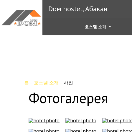
Dом hostel, Абакан
호스텔 소개
홈
–
호스텔 소개
–
사진
Фотогалерея