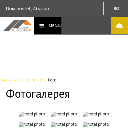
Dом hostel, Абакан
RO
MENIU
Acasă
–
Despre hostel
–
Foto
Фотогалерея